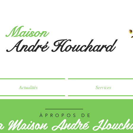
Maison
André Houchard
Actualités
Services
a Maison André Houch
ÀPROPOS DE