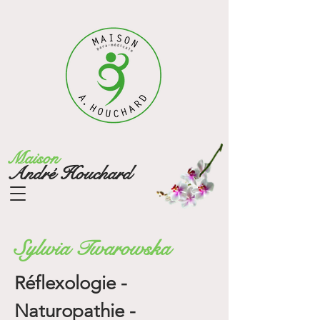
Maison
André Houchard
Sylwia Twarowska
Réflexologie -
Naturopathie -